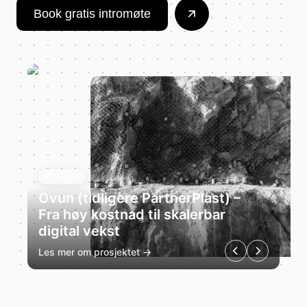
Book gratis intromøte
Prosjekt
Ovun (tidligere PartnerPlast) –
Fra høy kostnad til skalerbar
digital vekst
Les mer om prosjektet →