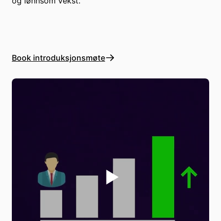
og lønnsom vekst.
Book introduksjonsmøte