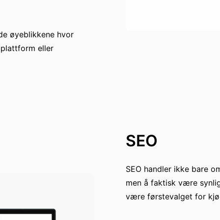
i de øyeblikkene hvor
plattform eller
SEO
SEO handler ikke bare om
men å faktisk være synlig
være førstevalget for kjø