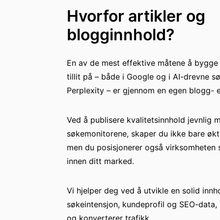
Hvorfor artikler og
blogginnhold?
En av de mest effektive måtene å bygge s
tillit på – både i Google og i AI-drevne
Perplexity – er gjennom en egen blogg- el
Ved å publisere kvalitetsinnhold jevnlig 
søkemonitorene, skaper du ikke bare økt t
men du posisjonerer også virksomheten s
innen ditt marked.
Vi hjelper deg ved å utvikle en solid innh
søkeintensjon, kundeprofil og SEO-data, s
og konverterer trafikk.