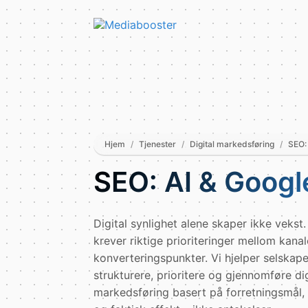
Skip To Main Content
Hjem
/
Tjenester
/
Digital markedsføring
/
SEO:
SEO: AI & Googl
Digital synlighet alene skaper ikke veks
krever riktige prioriteringer mellom kana
konverteringspunkter. Vi hjelper selskap
strukturere, prioritere og gjennomføre dig
markedsføring basert på forretningsmål,