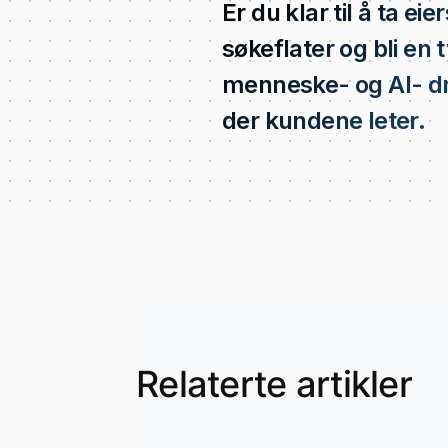
Er du klar til å ta eie
søkeflater og bli en 
menneske- og AI- dre
der kundene leter.
Relaterte artikler