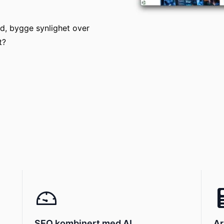
rd, bygge synlighet over
t?
SEO kombinert med AI
Ar