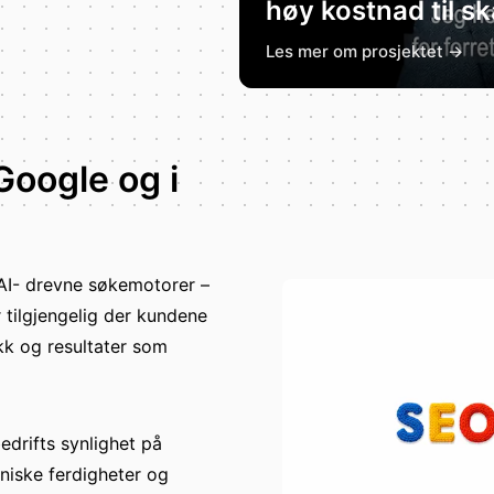
høy kostnad til sk
Les mer om prosjektet →
Google og i
 AI- drevne søkemotorer –
r tilgjengelig der kundene
ikk og resultater som
edrifts synlighet på
niske ferdigheter og