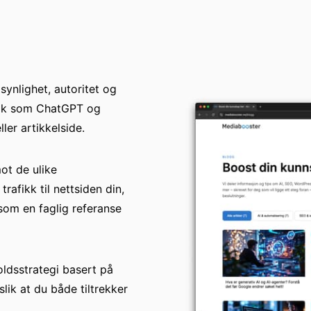
ynlighet, autoritet og
 søk som ChatGPT og
ler artikkelside.
mot de ulike
rafikk til nettsiden din,
om en faglig referanse
oldsstrategi basert på
lik at du både tiltrekker