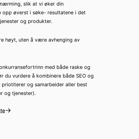
lnærming, slik at vi øker din
 opp øverst i søke- resultatene i det
tjenester og produkter.
ere høyt, uten å være avhenging av
konkurransefortrinn med både raske og
 bør du vurdere å kombinere både SEO og
priotiterer og samarbeider aller best
 og tjenester).
te