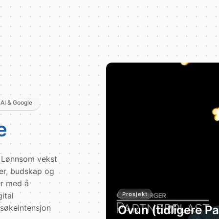
 AI & Google
e
t. Lønnsom vekst
ler, budskap og
er med å
ital
Prosjekt
 søkeintensjon
Ovun (tidligere Pa