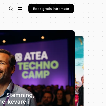
Book gratis intromøte
a – Stemning,
erkevare i