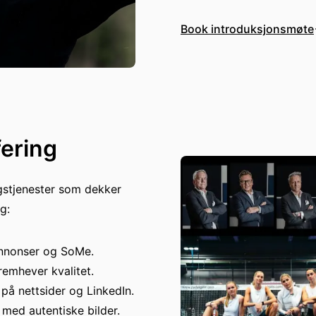
Book introduksjonsmøte
fering
ngstjenester som dekker
g:
annonser og SoMe.
remhever kvalitet.
 på nettsider og LinkedIn.
 med autentiske bilder.