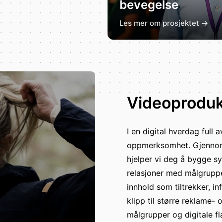
bevegelse
Les mer om prosjektet →
Videoprodu
I en digital hverdag full 
oppmerksomhet. Gjennom 
hjelper vi deg å bygge s
relasjoner med målgruppe
innhold som tiltrekker, i
klipp til større reklame- o
målgrupper og digitale fla