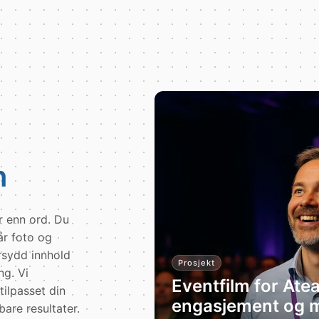
n
r enn ord. Du
år foto og
rsydd innhold
Prosjekt
ng. Vi
Eventfilm for Ate
tilpasset din
engasjement og m
re resultater.