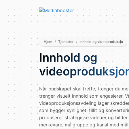
Skip To Main Content
Hjem
/
Tjenester
/
Innhold og videoproduksjon
Innhold og
videoproduksjo
Når budskapet skal treffe, trenger du me
trenger visuelt innhold som engasjerer. V
videoproduksjonsavdeling lager skredde
som bygger synlighet, tillit og konverteri
produserer strategiske videoer og bilder 
merkevare, målgruppe og kanal med målba