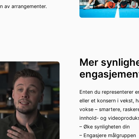
n av arrangementer.
Mer synligh
engasjement
Enten du representerer en
eller et konsern i vekst, 
vokse – smartere, raskere
innhold- og videoproduksj
– Øke synligheten din
– Engasjere målgruppen