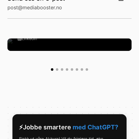
post@mediabooster.no
Hector Monteroza
Daglig leder
hector@mediabooster.no
LinkedIn
⚡️Jobbe smartere
med
ChatGPT?
Sjekk ut våre AI‑kurs! Vil du frigjøre tid, øke