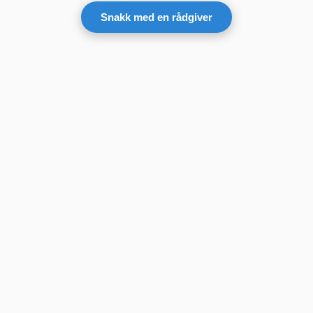
Snakk med en rådgiver
Kontor i Oslo
Ensjøveien 16
,
0655
Oslo
Kontor i Lillestrøm
Sørumsgata 1
,
2000
Lillestrøm
+47 978 88 827
post@mediabooster.no
Åpningstider
Mandag - Fredag
08:00
-
16:30
Nyhetsbrev