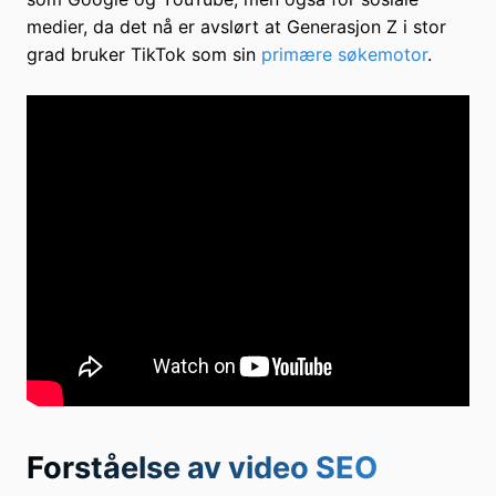
medier, da det nå er avslørt at Generasjon Z i stor
grad bruker TikTok som sin
primære søkemotor
.
Forståelse av video SEO