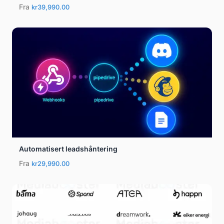
Fra
kr39,990.00
Automatisert leadshåntering
Fra
kr29,990.00