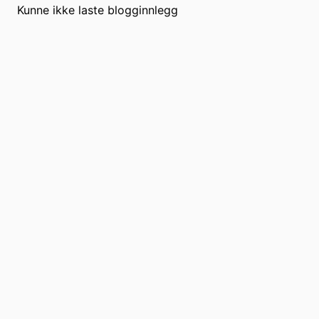
/blogg/hva-er-large-language-model-llm
Kunne ikke laste blogginnlegg