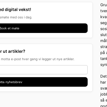
Gru
d digital vekst!
tve
kva
onsmøte med oss i dag.
seg
Book et møte
sos
slu
mål
str
r ut artikler?
på 
tan
motta e-post hver gang vi legger ut nye artikler.
syn
Det
har
tta nyhetsbrev
svæ
job
så 
god