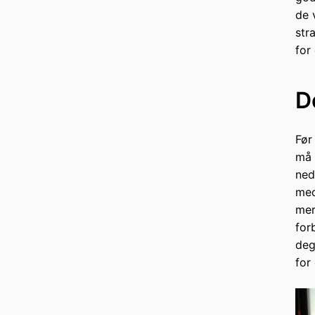
de 
str
for 
D
Før
må 
ned
med
mer
for
deg
for 