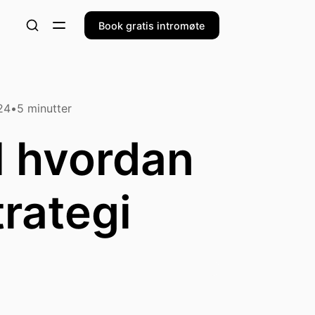
Book gratis intromøte
24
5
minutter
il hvordan
rategi