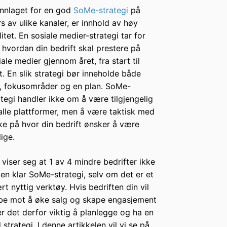
nnlaget for en god
SoMe-strategi
på
rs av ulike kanaler, er innhold av høy
litet. En sosiale medier-strategi tar for
 hvordan din bedrift skal prestere på
iale medier gjennom året, fra start til
tt. En slik strategi bør inneholde både
, fokusområder og en plan. SoMe-
ategi handler ikke om å være tilgjengelig
alle plattformer, men å være taktisk med
ke på hvor din bedrift ønsker å være
lige.
 viser seg at 1 av 4 mindre bedrifter ikke
 en klar SoMe-strategi, selv om det er et
rt nyttig verktøy. Hvis bedriften din vil
be mot å øke salg og skape engasjement
er det derfor viktig å planlegge og ha en
 strategi. I denne artikkelen vil vi se på