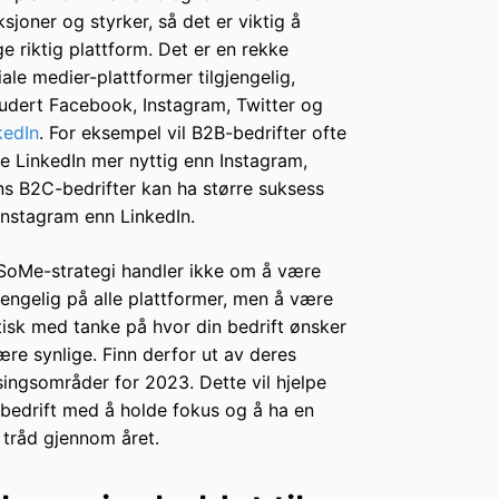
ksjoner og styrker, så det er viktig å
ge riktig plattform. Det er en rekke
iale medier-plattformer tilgjengelig,
ludert Facebook, Instagram, Twitter og
kedIn
. For eksempel vil B2B-bedrifter ofte
ne LinkedIn mer nyttig enn Instagram,
s B2C-bedrifter kan ha større suksess
Instagram enn LinkedIn.
SoMe-strategi handler ikke om å være
gjengelig på alle plattformer, men å være
tisk med tanke på hvor din bedrift ønsker
ære synlige. Finn derfor ut av deres
singsområder for 2023. Dette vil hjelpe
 bedrift med å holde fokus og å ha en
 tråd gjennom året.