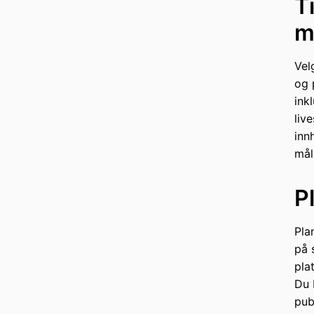
T
m
Vel
og 
ink
liv
inn
mål
P
Pla
på 
pla
Du 
pub