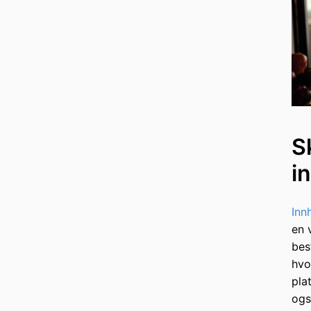
S
i
Inn
en 
bes
hvo
pla
ogs