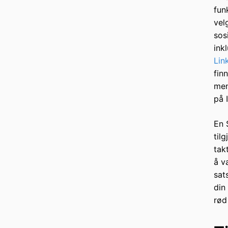
fun
vel
sos
ink
Lin
fin
men
på 
En 
til
tak
å v
sat
din
rød