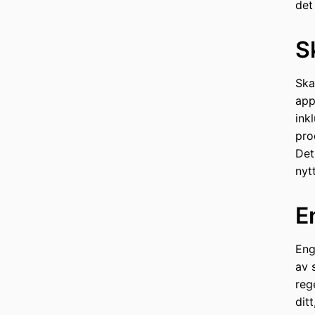
det
S
Ska
app
ink
pro
Det
nyt
E
Eng
av 
reg
dit