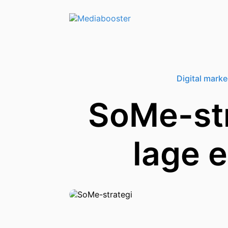
Skip To Main Content
Digital mark
SoMe-stra
lage 