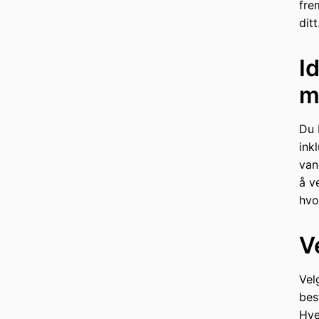
fre
ditt
I
m
Du 
ink
van
å v
hvo
V
Vel
bes
Hve