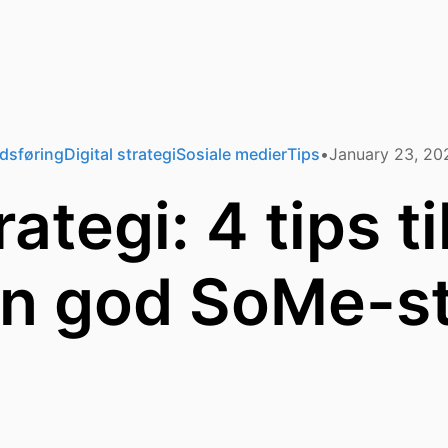
edsføring
Digital strategi
Sosiale medier
Tips
January 23, 20
tegi: 4 tips t
en god SoMe-st