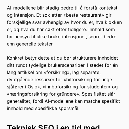
AI-modellene blir stadig bedre til å forstå kontekst
og intensjon. Et søk etter «beste restaurant» gir
forskjellige svar avhengig av hvor du er, hva klokken
er, og hva du har søkt etter tidligere. Innhold som
tar hensyn til ulike brukerintensjoner, scorer bedre
enn generelle tekster.
Konkret betyr dette at du bør strukturere innholdet
ditt rundt tydelige brukerscenarioer. I stedet for én
lang artikkel om «forsikring», lag separate,
dyptgående ressurser for «bilforsikring for unge
sjåfører i Oslo», «innboforsikring for studenter» og
«næringsforsikring for gründere». Spesifisitet slår
generalitet, fordi AI-modellene kan matche spesifikt
innhold med spesifikke spørsmål.
Teknisk SEO i en tid med