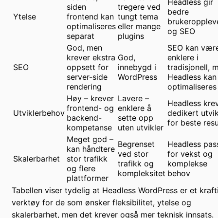
Headless gir
siden
tregere ved
bedre
Ytelse
frontend kan
tungt tema
brukeropplev
optimaliseres
eller mange
og SEO
separat
plugins
God, men
SEO kan vær
krever ekstra
God,
enklere i
SEO
oppsett for
innebygd i
tradisjonell, 
server-side
WordPress
Headless kan
rendering
optimaliseres
Høy – krever
Lavere –
Headless kre
frontend- og
enklere å
Utviklerbehov
dedikert utvik
backend-
sette opp
for beste resu
kompetanse
uten utvikler
Meget god –
Begrenset
Headless pas
kan håndtere
ved stor
for vekst og
Skalerbarhet
stor trafikk
trafikk og
komplekse
og flere
kompleksitet
behov
plattformer
Tabellen viser tydelig at Headless WordPress er et kraft
verktøy for de som ønsker fleksibilitet, ytelse og
skalerbarhet, men det krever også mer teknisk innsats.