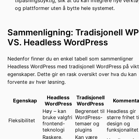
tilpasningsdyktig, slik at du kan integrere nye verktø
og plattformer uten å bytte hele systemet.
Sammenligning: Tradisjonell WP
VS. Headless WordPress
Nedenfor finner du en enkel tabell som sammenligner
Headless WordPress med tradisjonell WordPress på vikt
egenskaper. Dette gir en rask oversikt over hva du kan
forvente av hver løsning.
Headless
Tradisjonell
Egenskap
Kommenta
WordPress
WordPress
Høy – kan
Begrenset til
Headless gir
bruke valgfri
WordPress-
større frihet ti
Fleksibilitet
frontend-
temaer og
design og
teknologi
plugins
funksjonalitet
Raskere,
Kan være