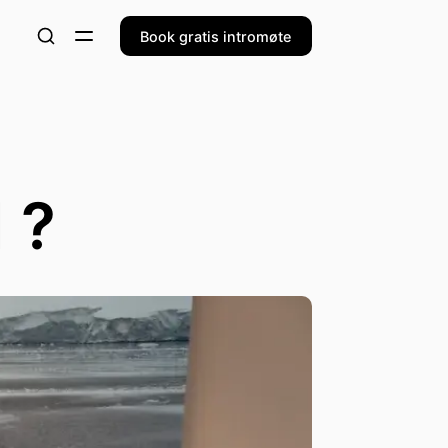
Book gratis intromøte
 ?