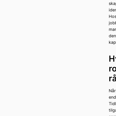
ska
ide
Hos
job
mar
den
kap
H
r
r
Når
end
Tid
til