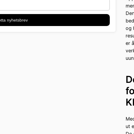
men
Den
tta nyhetsbrev
bed
og 
res
er 
ver
uun
D
f
K
Med
ut 
De 