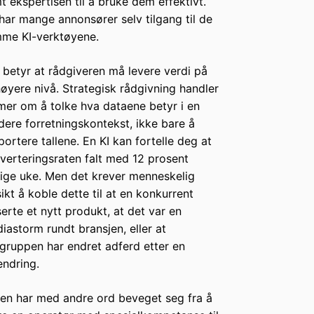
t ekspertisen til å bruke dem effektivt.
har mange annonsører selv tilgang til de
me KI-verktøyene.
 betyr at rådgiveren må levere verdi på
høyere nivå. Strategisk rådgivning handler
mer om å tolke hva dataene betyr i en
dere forretningskontekst, ikke bare å
portere tallene. En KI kan fortelle deg at
verteringsraten falt med 12 prosent
rige uke. Men det krever menneskelig
sikt å koble dette til at en konkurrent
serte et nytt produkt, at det var en
iastorm rundt bransjen, eller at
gruppen har endret adferd etter en
endring.
len har med andre ord beveget seg fra å