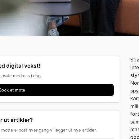
Spø
d digital vekst!
int
sty
onsmøte med oss i dag.
Nor
Book et møte
spy
kam
mil
for
r ut artikler?
sam
mas
motta e-post hver gang vi legger ut nye artikler.
opp