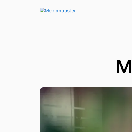
Skip To Main Content
M