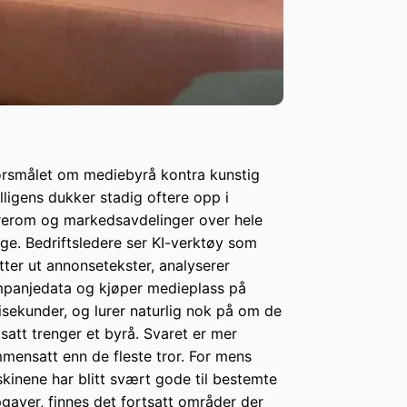
rsmålet om mediebyrå kontra kunstig
elligens dukker stadig oftere opp i
rerom og markedsavdelinger over hele
ge. Bedriftsledere ser KI-verktøy som
tter ut annonsetekster, analyserer
panjedata og kjøper medieplass på
lisekunder, og lurer naturlig nok på om de
tsatt trenger et byrå. Svaret er mer
mensatt enn de fleste tror. For mens
kinene har blitt svært gode til bestemte
gaver, finnes det fortsatt områder der