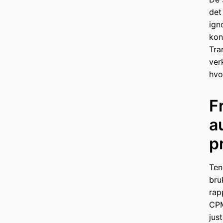
det
ign
kon
Tra
ver
hvo
F
a
p
Ten
bru
rap
CPM
jus