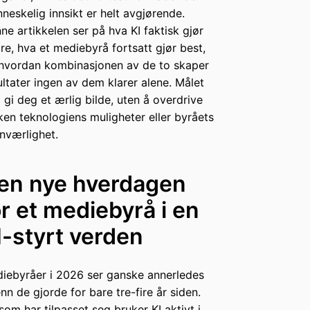
neskelig innsikt er helt avgjørende.
ne artikkelen ser på hva KI faktisk gjør
re, hva et mediebyrå fortsatt gjør best,
hvordan kombinasjonen av de to skaper
ultater ingen av dem klarer alene. Målet
å gi deg et ærlig bilde, uten å overdrive
ken teknologiens muligheter eller byråets
nværlighet.
en nye hverdagen
or et mediebyrå i en
I-styrt verden
iebyråer i 2026 ser ganske annerledes
enn de gjorde for bare tre-fire år siden.
som har tilpasset seg bruker KI aktivt i