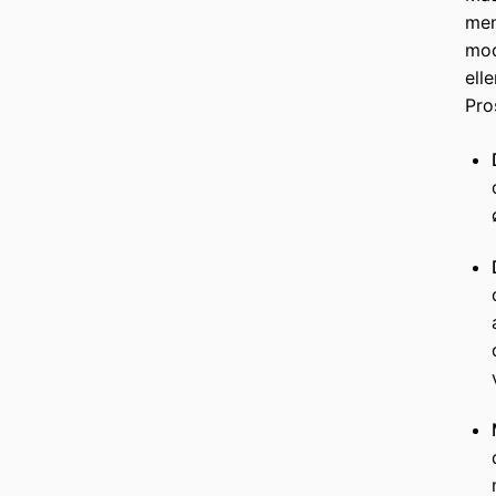
men
mod
ell
Pro