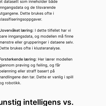
et datasett som inneholder både
inngangsdata og de tilsvarende
utgangene. Dette brukes ofte i
klassifiseringsoppgaver.
Uovervåket læring:
I dette tilfellet har vi
bare inngangsdata, og modellen må finne
mønstre eller grupperinger i dataene selv.
Dette brukes ofte i klusteranalyse.
Forsterkende læring:
Her lærer modellen
gjennom prøving og feiling, og får
belønning eller straff basert på
handlingene den tar. Dette er vanlig i spill
og robotikk.
unstig intelligens vs.