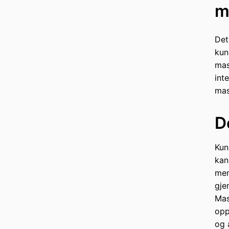
m
Det
kun
mas
inte
mas
D
Kun
kan
men
gje
Mas
opp
og 