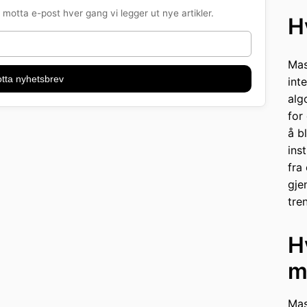
motta e-post hver gang vi legger ut nye artikler.
H
Mas
tta nyhetsbrev
int
alg
for
å b
ins
fra
gje
tre
H
m
Mas