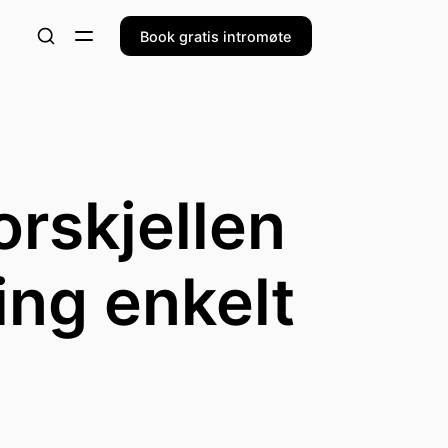
Book gratis intromøte
rskjellen
ing enkelt