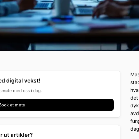
Mas
d digital vekst!
sta
hva
onsmøte med oss i dag.
det
Book et møte
dyk
avd
fun
dag
r ut artikler?