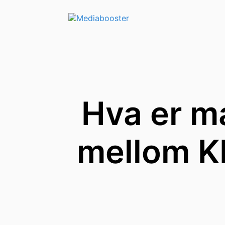
Skip To Main Content
Hva er m
mellom KI