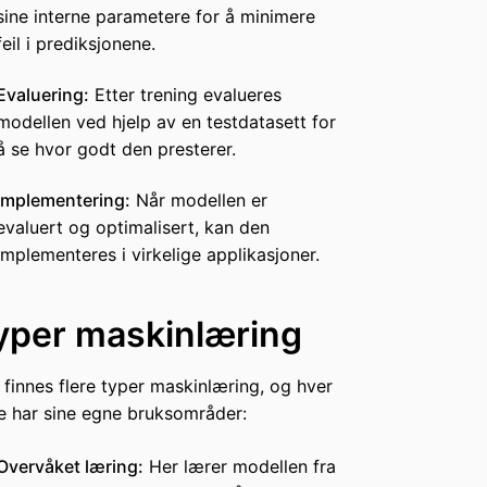
sine interne parametere for å minimere
feil i prediksjonene.
Evaluering:
Etter trening evalueres
modellen ved hjelp av en testdatasett for
å se hvor godt den presterer.
Implementering:
Når modellen er
evaluert og optimalisert, kan den
implementeres i virkelige applikasjoner.
yper maskinlæring
 finnes flere typer maskinlæring, og hver
e har sine egne bruksområder:
Overvåket læring:
Her lærer modellen fra