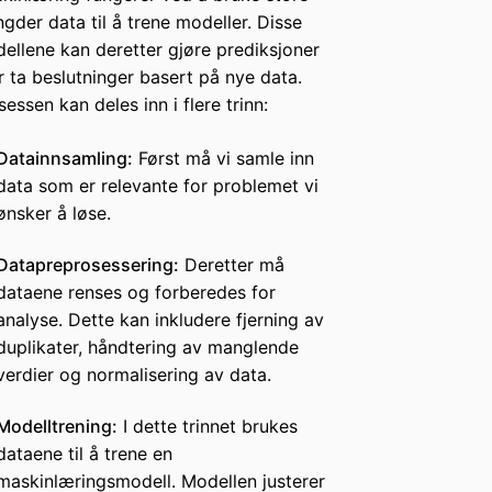
gder data til å trene modeller. Disse
ellene kan deretter gjøre prediksjoner
er ta beslutninger basert på nye data.
sessen kan deles inn i flere trinn:
Datainnsamling:
Først må vi samle inn
data som er relevante for problemet vi
ønsker å løse.
Datapreprosessering:
Deretter må
dataene renses og forberedes for
analyse. Dette kan inkludere fjerning av
duplikater, håndtering av manglende
verdier og normalisering av data.
Modelltrening:
I dette trinnet brukes
dataene til å trene en
maskinlæringsmodell. Modellen justerer