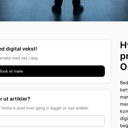
H
d digital vekst!
p
onsmøte med oss i dag.
O
Book et møte
Bed
bet
mar
r ut artikler?
med
motta e-post hver gang vi legger ut nye artikler.
kom
dig
beg