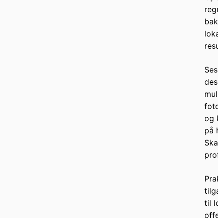
reg
bak
lok
resu
Ses
des
mul
fot
og 
på 
Ska
pro
Pra
til
til
off