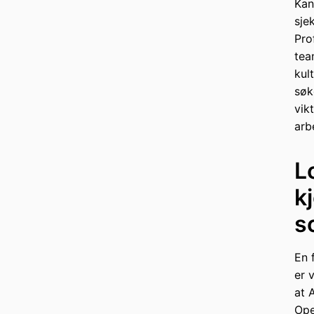
Kan
sje
Pro
tea
kul
søk
vik
arb
L
k
s
En 
er 
at 
Ope