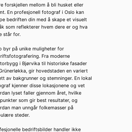
e forskjellen mellom å bli husket eller
mt. En profesjonell fotograf i Oslo kan
lpe bedriften din med å skape et visuelt
åk som reflekterer hvem dere er og hva
 står for.
o byr på unike muligheter for
riftsfotografering. Fra moderne
torbygg i Bjørvika til historiske fasader
Grünerløkka, gir hovedstaden en variert
ett av bakgrunner og stemninger. En lokal
ograf kjenner disse lokasjonene og vet
rdan lyset faller gjennom året, hvilke
spunkter som gir best resultater, og
rdan man unngår folkemasser på
ulære steder.
fesjonelle bedriftsbilder handler ikke