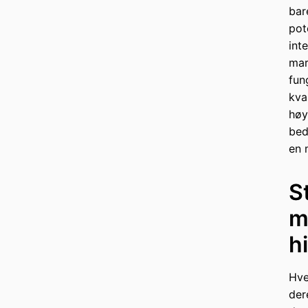
bar
pot
int
mar
fun
kva
høy
bed
en 
S
m
h
Hve
der