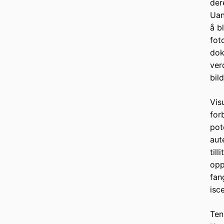
der
Uan
å bl
fot
dok
ver
bild
Vis
for
pot
aut
til
opp
fan
isc
Ten