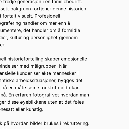
e tredje generasjon i en familiebedrift.
sett bakgrunn fortjener denne historien
i fortalt visuelt. Profesjonell
ografering handler om mer enn å
umentere, det handler om å formidle
dier, kultur og personlighet gjennom
er.
uell historiefortelling skaper emosjonelle
bindelser med målgruppen. Når
ensielle kunder ser ekte mennesker i
entiske arbeidssituasjoner, bygges det
lit på en måte som stockfoto aldri kan
nå. En erfaren fotograf vet hvordan man
ger disse øyeblikkene uten at det føles
enesatt eller kunstig.
k på hvordan bilder brukes i rekruttering.