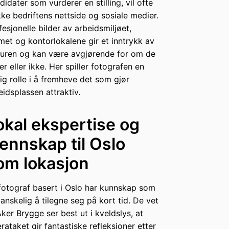
didater som vurderer en stilling, vil ofte
kke bedriftens nettside og sosiale medier.
fesjonelle bilder av arbeidsmiljøet,
met og kontorlokalene gir et inntrykk av
turen og kan være avgjørende for om de
er eller ikke. Her spiller fotografen en
tig rolle i å fremheve det som gjør
eidsplassen attraktiv.
okal ekspertise og
jennskap til Oslo
om lokasjon
fotograf basert i Oslo har kunnskap som
vanskelig å tilegne seg på kort tid. De vet
Aker Brygge ser best ut i kveldslys, at
rataket gir fantastiske refleksjoner etter