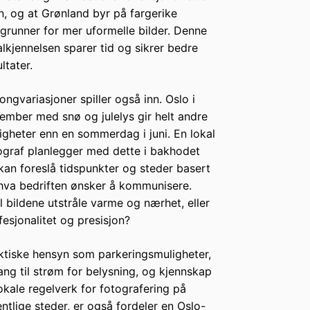
n, og at Grønland byr på fargerike
grunner for mer uformelle bilder. Denne
alkjennelsen sparer tid og sikrer bedre
ltater.
ongvariasjoner spiller også inn. Oslo i
ember med snø og julelys gir helt andre
igheter enn en sommerdag i juni. En lokal
ograf planlegger med dette i bakhodet
kan foreslå tidspunkter og steder basert
hva bedriften ønsker å kommunisere.
l bildene utstråle varme og nærhet, eller
fesjonalitet og presisjon?
ktiske hensyn som parkeringsmuligheter,
gang til strøm for belysning, og kjennskap
 lokale regelverk for fotografering på
entlige steder, er også fordeler en Oslo-