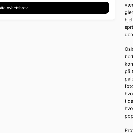
vær
tta nyhetsbrev
gle
hje
spr
dere
Osl
bed
kon
på 
pal
fot
hvo
tid
hvo
pop
Pro