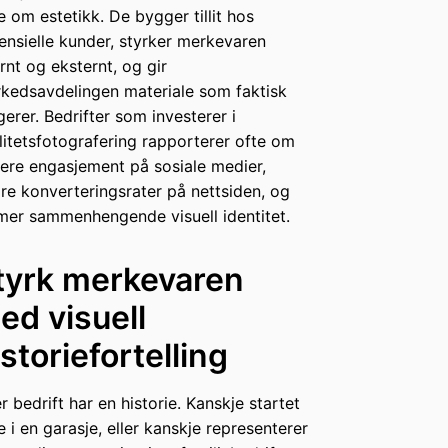
e om estetikk. De bygger tillit hos
ensielle kunder, styrker merkevaren
ernt og eksternt, og gir
kedsavdelingen materiale som faktisk
gerer. Bedrifter som investerer i
litetsfotografering rapporterer ofte om
ere engasjement på sosiale medier,
re konverteringsrater på nettsiden, og
mer sammenhengende visuell identitet.
tyrk merkevaren
ed visuell
istoriefortelling
r bedrift har en historie. Kanskje startet
e i en garasje, eller kanskje representerer