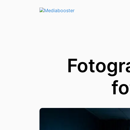
Skip To Main Content
Fotogra
fo