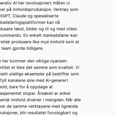
erativ AI har revolusjonert måten vi
ker på innholdsproduksjon. Verktøy som
tGPT, Claude og spesialiserte
kedsføringsplattformer kan nå
dusere tekst, bilder og til og med video
kommando. En enkelt markedsfører kan
retisk produsere like mye innhold som et
t team gjorde tidligere.
 her kommer den viktige nyansen:
ntitet er ikke det samme som kvalitet. Vi
 sett utallige eksempler på bedrifter som
 fylt kanalene sine med AI-generert
hold, bare for å oppdage at
asjementet stuper. Årsaken er enkel:
erisk innhold drukner i mengden. Når alle
ker de samme verktøyene med lignende
truksjoner, blir resultatet forutsigbart og