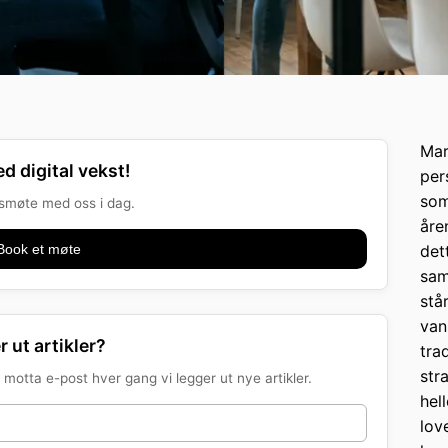
Mar
d digital vekst!
per
som
onsmøte med oss i dag.
åre
Book et møte
det
sam
stå
van
r ut artikler?
tra
str
motta e-post hver gang vi legger ut nye artikler.
hel
lov