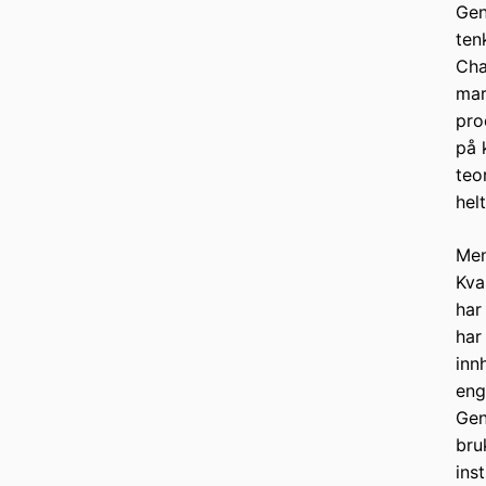
Gen
ten
Cha
mar
pro
på 
teo
hel
Men
Kva
har
har
inn
eng
Gen
bru
ins