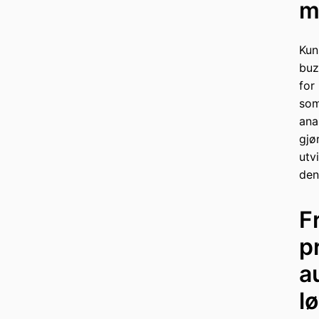
m
Kun
buz
for
som
ana
gjø
utv
den
F
p
a
l