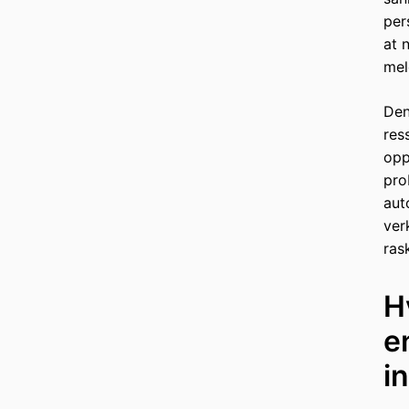
per
at 
mel
Den
res
opp
pro
aut
ver
ras
H
e
i