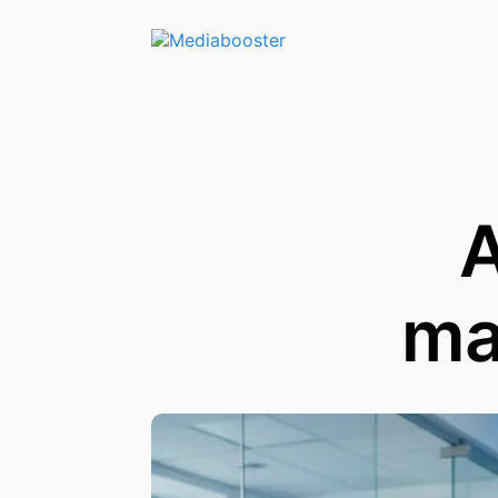
Skip To Main Content
A
ma