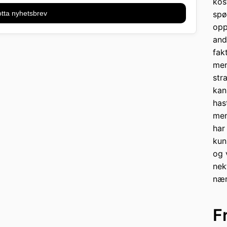
kos
tta nyhetsbrev
spø
opp
and
fak
men
str
kan
has
men
har
kun
og 
nek
nær
F