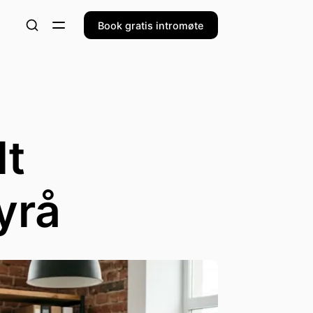
Book gratis intromøte
lt
yrå