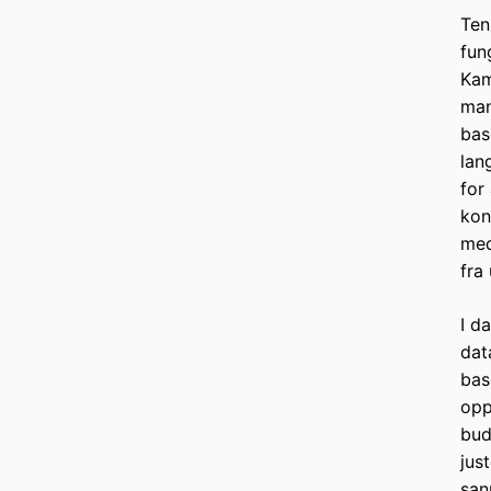
Ten
fun
Kam
man
bas
lan
for
kon
med
fra
I d
dat
bas
opp
bud
jus
san