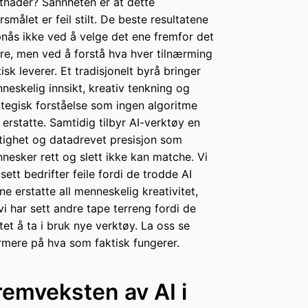
tnader? Sannheten er at dette
rsmålet er feil stilt. De beste resultatene
nås ikke ved å velge det ene fremfor det
re, men ved å forstå hva hver tilnærming
tisk leverer. Et tradisjonelt byrå bringer
neskelig innsikt, kreativ tenkning og
ategisk forståelse som ingen algoritme
 erstatte. Samtidig tilbyr AI-verktøy en
tighet og datadrevet presisjon som
nesker rett og slett ikke kan matche. Vi
 sett bedrifter feile fordi de trodde AI
ne erstatte all menneskelig kreativitet,
vi har sett andre tape terreng fordi de
tet å ta i bruk nye verktøy. La oss se
mere på hva som faktisk fungerer.
remveksten av AI i