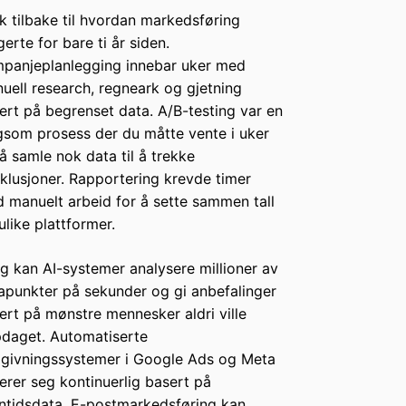
k tilbake til hvordan markedsføring
gerte for bare ti år siden.
panjeplanlegging innebar uker med
uell research, regneark og gjetning
ert på begrenset data. A/B-testing var en
gsom prosess der du måtte vente i uker
 å samle nok data til å trekke
klusjoner. Rapportering krevde timer
 manuelt arbeid for å sette sammen tall
 ulike plattformer.
ag kan AI-systemer analysere millioner av
apunkter på sekunder og gi anbefalinger
ert på mønstre mennesker aldri ville
daget. Automatiserte
givningssystemer i Google Ads og Meta
terer seg kontinuerlig basert på
ntidsdata. E-postmarkedsføring kan