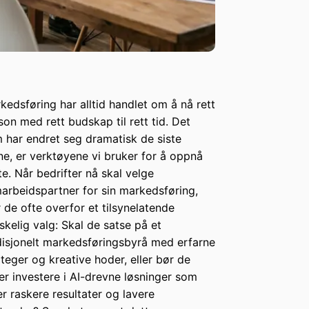
kedsføring har alltid handlet om å nå rett
son med rett budskap til rett tid. Det
 har endret seg dramatisk de siste
ne, er verktøyene vi bruker for å oppnå
te. Når bedrifter nå skal velge
arbeidspartner for sin markedsføring,
r de ofte overfor et tilsynelatende
skelig valg: Skal de satse på et
disjonelt markedsføringsbyrå med erfarne
ateger og kreative hoder, eller bør de
ler investere i AI-drevne løsninger som
er raskere resultater og lavere